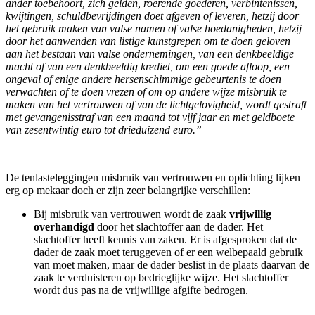
ander toebehoort, zich gelden, roerende goederen, verbintenissen,
kwijtingen, schuldbevrijdingen doet afgeven of leveren, hetzij door
het gebruik maken van valse namen of valse hoedanigheden, hetzij
door het aanwenden van listige kunstgrepen om te doen geloven
aan het bestaan van valse ondernemingen, van een denkbeeldige
macht of van een denkbeeldig krediet, om een goede afloop, een
ongeval of enige andere hersenschimmige gebeurtenis te doen
verwachten of te doen vrezen of om op andere wijze misbruik te
maken van het vertrouwen of van de lichtgelovigheid, wordt gestraft
met gevangenisstraf van een maand tot vijf jaar en met geldboete
van zesentwintig euro tot drieduizend euro.”
De tenlasteleggingen misbruik van vertrouwen en oplichting lijken
erg op mekaar doch er zijn zeer belangrijke verschillen:
Bij
misbruik van vertrouwen
wordt de zaak
vrijwillig
overhandigd
door het slachtoffer aan de dader. Het
slachtoffer heeft kennis van zaken. Er is afgesproken dat de
dader de zaak moet teruggeven of er een welbepaald gebruik
van moet maken, maar de dader beslist in de plaats daarvan de
zaak te verduisteren op bedrieglijke wijze. Het slachtoffer
wordt dus pas na de vrijwillige afgifte bedrogen.