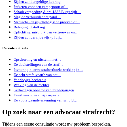
Rijden zonder geldige keuring
Parkeren voor een garagepoort of…
Schadevergoeding & art. 1382 Burgerlijk…
Mag de verhuurder het pand…
Medische- en psychologische proeven of…
Belaging of stalking
Oplichting, misbruik van vertrouwen en…
Rijden zonder rijbewijs (of bij…
Recente artikels
Opschorting en uitstel in het…
De doelstellingen van de straf…
Invoering nieuwe strafwetboek: werking in…
De acht strafniveau’s van het…
Voorlopige hechtenis
Wraking van de rechter
Gedwongen opname van minderjarigen
Familierecht in al zijn aspecten
De voorafgaande erkenning van schuld…
Op zoek naar een advocaat strafrecht?
Tijdens een eerste consultatie wordt uw probleem besproken,