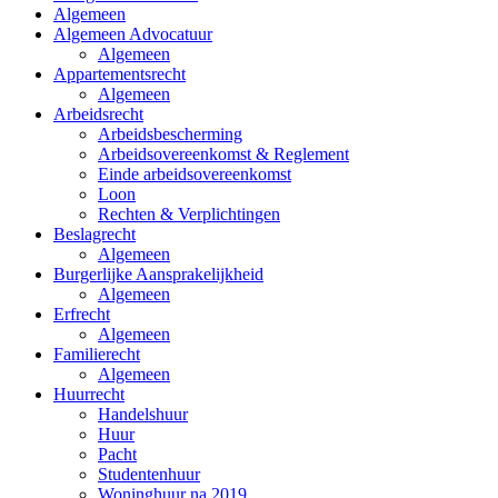
Algemeen
Algemeen Advocatuur
Algemeen
Appartementsrecht
Algemeen
Arbeidsrecht
Arbeidsbescherming
Arbeidsovereenkomst & Reglement
Einde arbeidsovereenkomst
Loon
Rechten & Verplichtingen
Beslagrecht
Algemeen
Burgerlijke Aansprakelijkheid
Algemeen
Erfrecht
Algemeen
Familierecht
Algemeen
Huurrecht
Handelshuur
Huur
Pacht
Studentenhuur
Woninghuur na 2019