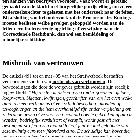
ten aanzien van bedrijven voordoen. Vaak wordt er gebruik
gemaakt van de klacht met burgerlijke partijstelling, om zo een
onderzoeksrechter te gelasten met het onderzoek naar de feiten.
Bij afsluiting van het onderzoek zal de Procureur des Konings
moeten beslissen welke gevolgen gekoppeld worden aan de
feiten: een buitenvervolgingstelling of verwijzing naar de
Correctionele Rechtbank, dan wel een bemiddeling of
minnelijke schikking.
Misbruik van vertrouwen
De artikels 491 tot en met 495 van het Strafwetboek bestraffen
verscheidene soorten van
misbruik van vertrouwen
. De
bewoordingen die door de wetgever gebruikt worden zijn redelijk
ingewikkeld:
“Hij die ten nadele van een ander goederen, gelden,
koopwaren, biljetten, kwijtingen, geschriften van om het even welke
aard, die een verbintenis of een schuldbevrijding inhouden of
teweegbrengen en die hem overhandigd zijn onder verplichting om
ze terug te geven of ze voor een bepaald doel te gebruiken of aan te
wenden, bedrieglijk verduistert of verspilt, wordt gestraft met
gevangenisstraf van een maand tot vijf jaar en met geldboete van
zesentwintig euro tot vijfhonderd euro. De schuldige kan bovendien
worden veroordeeld tot ontzetting van rechten overeenkomstig