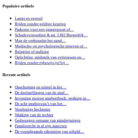
Populaire artikels
Laster en eerroof
Rijden zonder geldige keuring
Parkeren voor een garagepoort of…
Schadevergoeding & art. 1382 Burgerlijk…
Mag de verhuurder het pand…
Medische- en psychologische proeven of…
Belaging of stalking
Oplichting, misbruik van vertrouwen en…
Rijden zonder rijbewijs (of bij…
Recente artikels
Opschorting en uitstel in het…
De doelstellingen van de straf…
Invoering nieuwe strafwetboek: werking in…
De acht strafniveau’s van het…
Voorlopige hechtenis
Wraking van de rechter
Gedwongen opname van minderjarigen
Familierecht in al zijn aspecten
De voorafgaande erkenning van schuld…